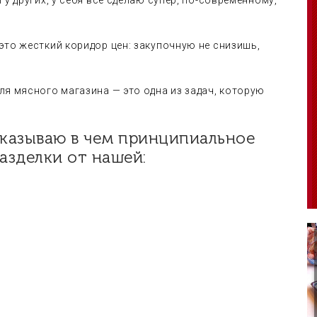
у других, у себя все сделаю супер, по-современному,
это жесткий коридор цен: закупочную не снизишь,
ля мясного магазина — это одна из задач, которую
азделки от нашей: