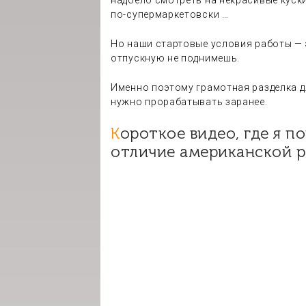
надоело смотреть на некрасивые куски 
по-супермаркетовски …
Но наши стартовые условия работы — 
отпускную не поднимешь.
Именно поэтому грамотная разделка д
нужно прорабатывать заранее.
Короткое видео, где я показываю в чем принципиальное
отличие американской р