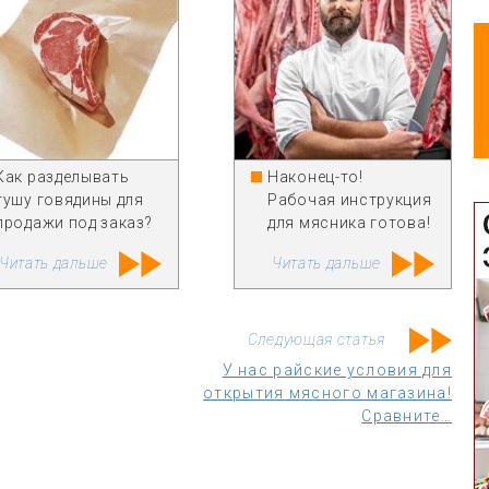
Как разделывать
Наконец-то!
тушу говядины для
Рабочая инструкция
продажи под заказ?
для мясника готова!
Читать дальше
Читать дальше
Следующая статья
У нас райские условия для
открытия мясного магазина!
Сравните…