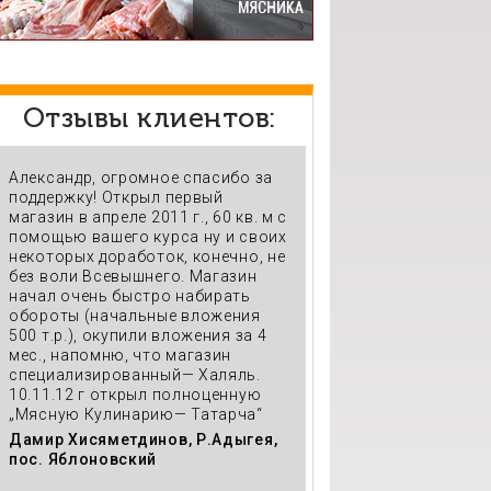
Отзывы клиентов:
Александр, огромное спасибо за
370 кв. м с перерабо
поддержку! Открыл первый
горячим цехом, пото
магазин в апреле 2011 г., 60 кв. м с
прежняя торговая т
помощью вашего курса ну и своих
переросла себя, про
некоторых доработок, конечно, не
вверх, на нас равняю
без воли Всевышнего. Магазин
игроки с г. Краснода
начал очень быстро набирать
почувствовали серь
обороты (начальные вложения
конкуренцию (мы нах
500 т.р.), окупили вложения за 4
Яблоновском, Адыгея
мес., напомню, что магазин
работаем без банко
специализированный— Халяль.
кредитов
10.11.12 г открыл полноценную
Дамир Хисяметдинов
„Мясную Кулинарию— Татарча“
пос. Яблоновский
Дамир Хисяметдинов, Р.Адыгея,
пос. Яблоновский