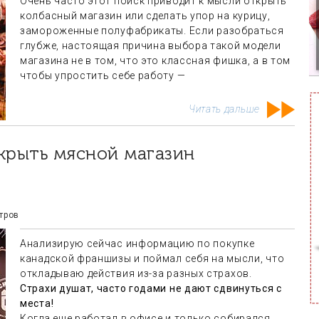
Очень часто этот поиск приводит к мысли открыть
колбасный магазин или сделать упор на курицу,
замороженные полуфабрикаты. Если разобраться
глубже, настоящая причина выбора такой модели
магазина не в том, что это классная фишка, а в том
чтобы упростить себе работу —
Читать дальше
тров
Анализирую сейчас информацию по покупке
канадской франшизы и поймал себя на мысли, что
откладываю действия из-за разных страхов.
Страхи душат, часто годами не дают сдвинуться с
места!
Когда еще работал в офисе и только собирался