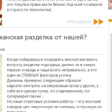
это покупка права вести бизнес под чьей-то маркой
и строго по технологии).
Читать дальше
канская разделка от нашей?
ый день. Во-
счетчики, какие ставятся на
о за руководство!
интернет-магазинах, для подсчета
ался, стоит или
посетителей..." А вечером
ров
ать, но посмотрев
прочитал Ваши конкретные
вленной
рекомендации по подсчету и
Когда собираешься открывать мясной магазин к
онимаю, что оно
конверсиям. Очень обрадовался.
вопросу разделки подходишь далеко не в самую
собенно в части
Воспользовавшись ими, отсекли
первую очередь и чаще всего неправильно, а это
 подбору
ряд помещений, которые на
один из ГЛАВНЫХ факторов успеха.
 только начав
первый взгляд казались не
Думаешь примерно следующим образом:
ых помещений,
плохими, а по подсчету,
: "как было бы
оказались глухим убытком. За
надоело смотреть на некрасивые куски у других, у
ы у магазинов
одно это от меня поклон!»
себя все сделаю супер, по-современному, по-
Александр Кудрин
супермаркетовски …
рин
Но наши стартовые условия работы — это жесткий
коридор цен: закупочную не снизишь, отпускную не