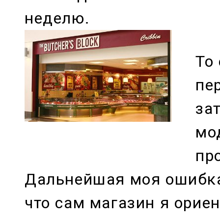
неделю.
То
пе
за
мо
пр
Дальнейшая моя ошибка
что сам магазин я ориен